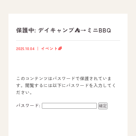
支援プログラム
社内行事
保護中: デイキャンプ⛺️→ミニBBQ
開業サポート
2025.10.04
イベント🌈
お問い合わせ
このコンテンツはパスワードで保護されていま
事業所のご案内
す。閲覧するには以下にパスワードを入力してく
ださい。
－ オールピース宗像事業所
－ オールピース福津事業所
パスワード:
－ オールピース春日事業所
－ オールピース遠賀事業所
－ オールピース東郷事業所