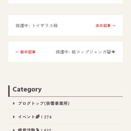
－ オールピース鳥栖事業所
保護中: トイザラス🧸
次の記事 →
スタッフブログ
－ 宗像事業所のブログ
－ 福津事業所のブログ
保護中: 紙コップジェンガ😸🌟
← 前の記事
－ 春日事業所のブログ
－ 遠賀事業所のブログ
－ 東郷事業所のブログ
Category
－ 鳥栖事業所のブログ
ブログトップ(宗像事業所)
イベント🌈 | 274
療育活動🕺 | 612