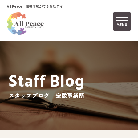
｜職場体験ができる放デイ
All Peace
MENU
ホーム
オールピースについて
Staff Blog
活動内容
ご利用までの流れ
スタッフブログ｜宗像事業所
採用情報
自己評価表