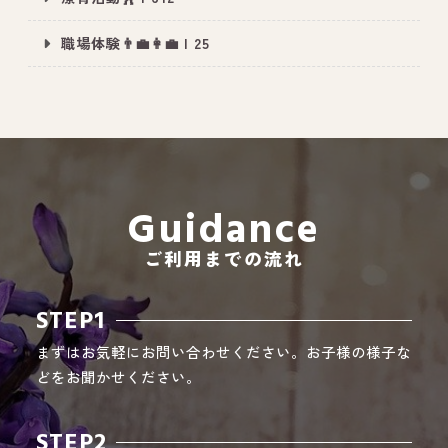
職場体験👨‍💼👩‍💼 | 25
All Peace
｜オールピース
Instagram
事業所紹介動画
CEO BLOG
Guidance
オールピース代表の部屋
ご利用までの流れ
STEP1
まずはお気軽にお問い合わせください。お子様の様子な
どをお聞かせください。
STEP2