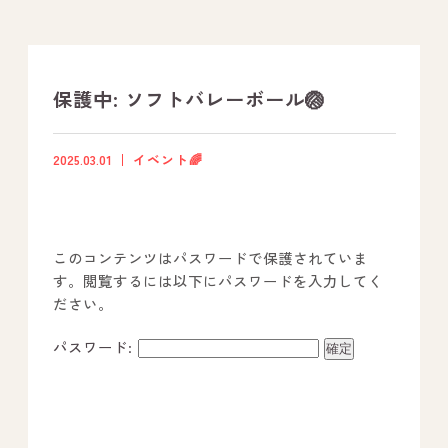
支援プログラム
社内行事
保護中: ソフトバレーボール🏐
開業サポート
2025.03.01
イベント🌈
お問い合わせ
このコンテンツはパスワードで保護されていま
事業所のご案内
す。閲覧するには以下にパスワードを入力してく
ださい。
－ オールピース宗像事業所
－ オールピース福津事業所
パスワード:
－ オールピース春日事業所
－ オールピース遠賀事業所
－ オールピース東郷事業所