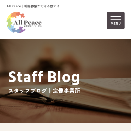
｜職場体験ができる放デイ
All Peace
MENU
ホーム
オールピースについて
Staff Blog
活動内容
ご利用までの流れ
スタッフブログ｜宗像事業所
採用情報
自己評価表