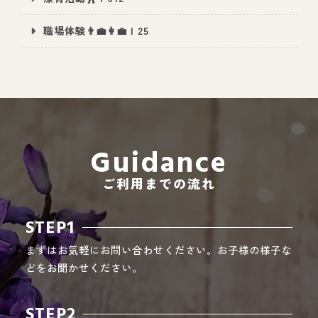
職場体験👨‍💼👩‍💼 | 25
All Peace
｜オールピース
Instagram
事業所紹介動画
CEO BLOG
Guidance
オールピース代表の部屋
ご利用までの流れ
STEP1
まずはお気軽にお問い合わせください。お子様の様子な
どをお聞かせください。
STEP2