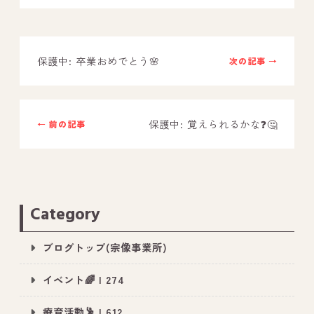
－ オールピース鳥栖事業所
保護中: 卒業おめでとう🌸
次の記事 →
スタッフブログ
－ 宗像事業所のブログ
－ 福津事業所のブログ
保護中: 覚えられるかな❓🤔
← 前の記事
－ 春日事業所のブログ
－ 遠賀事業所のブログ
－ 東郷事業所のブログ
Category
－ 鳥栖事業所のブログ
ブログトップ(宗像事業所)
イベント🌈 | 274
療育活動🕺 | 612