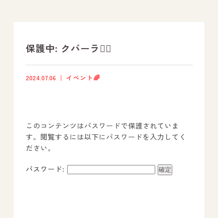
支援プログラム
社内行事
保護中: クバーラ🏃‍♂️
開業サポート
2024.07.06
イベント🌈
お問い合わせ
このコンテンツはパスワードで保護されていま
事業所のご案内
す。閲覧するには以下にパスワードを入力してく
ださい。
－ オールピース宗像事業所
－ オールピース福津事業所
パスワード:
－ オールピース春日事業所
－ オールピース遠賀事業所
－ オールピース東郷事業所