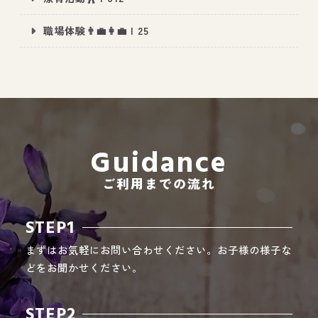
職場体験👨‍💼👩‍💼 | 25
All Peace
｜オールピース
Instagram
事業所紹介動画
CEO BLOG
Guidance
オールピース代表の部屋
ご利用までの流れ
STEP1
まずはお気軽にお問い合わせください。お子様の様子な
どをお聞かせください。
STEP2