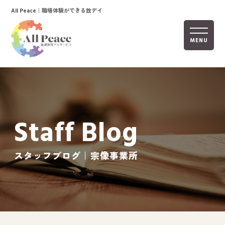
｜職場体験ができる放デイ
All Peace
MENU
ホーム
オールピースについて
Staff Blog
活動内容
ご利用までの流れ
スタッフブログ｜宗像事業所
採用情報
自己評価表