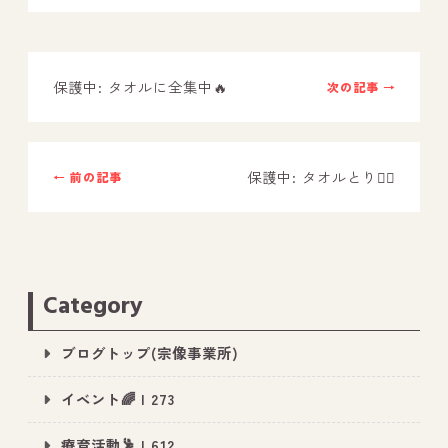
－ オールピース鳥栖事業所
保護中: タオルに全集中🔥
次の記事 →
スタッフブログ
－ 宗像事業所のブログ
－ 福津事業所のブログ
保護中: タオルとり🏃‍♂️
← 前の記事
－ 春日事業所のブログ
－ 遠賀事業所のブログ
－ 東郷事業所のブログ
Category
－ 鳥栖事業所のブログ
ブログトップ(宗像事業所)
イベント🌈 | 273
療育活動🕺 | 612