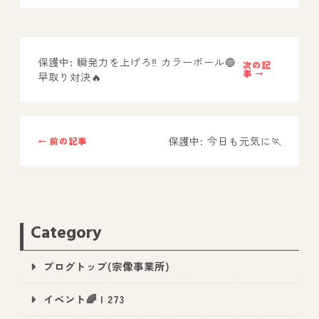
－ オールピース鳥栖事業所
保護中: 瞬発力を上げろ‼️ カラーボール🔵
スタッフブログ
次の記
事 →
早取り対決🔥
－ 宗像事業所のブログ
－ 福津事業所のブログ
保護中: 今日も元気に🏃
← 前の記事
－ 春日事業所のブログ
－ 遠賀事業所のブログ
－ 東郷事業所のブログ
－ 鳥栖事業所のブログ
Category
ブログトップ(宗像事業所)
イベント🌈 | 273