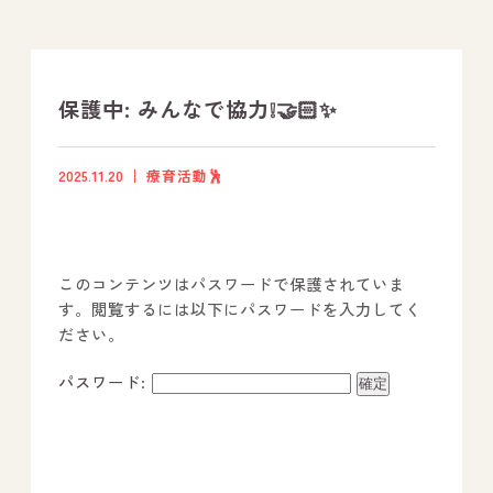
支援プログラム
社内行事
保護中: みんなで協力❕🤝🏻✨
開業サポート
2025.11.20
療育活動🕺
お問い合わせ
このコンテンツはパスワードで保護されていま
事業所のご案内
す。閲覧するには以下にパスワードを入力してく
ださい。
－ オールピース宗像事業所
－ オールピース福津事業所
パスワード:
－ オールピース春日事業所
－ オールピース遠賀事業所
－ オールピース東郷事業所