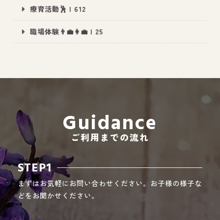
療育活動🕺 | 612
職場体験👨‍💼👩‍💼 | 25
All Peace
｜オールピース
Instagram
事業所紹介動画
CEO BLOG
Guidance
オールピース代表の部屋
ご利用までの流れ
STEP1
まずはお気軽にお問い合わせください。お子様の様子な
どをお聞かせください。