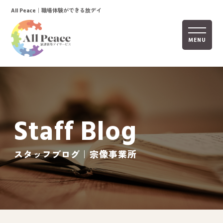
｜職場体験ができる放デイ
All Peace
MENU
ホーム
オールピースについて
Staff Blog
活動内容
ご利用までの流れ
スタッフブログ｜宗像事業所
採用情報
自己評価表