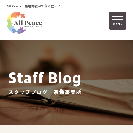
｜職場体験ができる放デイ
All Peace
MENU
ホーム
オールピースについて
Staff Blog
活動内容
ご利用までの流れ
スタッフブログ｜宗像事業所
採用情報
自己評価表