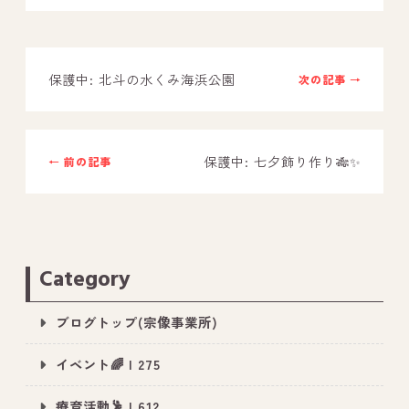
－ オールピース鳥栖事業所
保護中: 北斗の水くみ海浜公園
次の記事 →
スタッフブログ
－ 宗像事業所のブログ
－ 福津事業所のブログ
保護中: 七夕飾り作り🎋✨
← 前の記事
－ 春日事業所のブログ
－ 遠賀事業所のブログ
－ 東郷事業所のブログ
Category
－ 鳥栖事業所のブログ
ブログトップ(宗像事業所)
イベント🌈 | 275
療育活動🕺 | 612