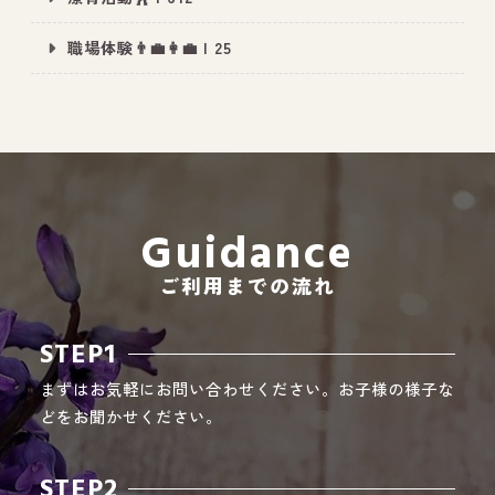
職場体験👨‍💼👩‍💼 | 25
All Peace
｜オールピース
Instagram
事業所紹介動画
CEO BLOG
Guidance
オールピース代表の部屋
ご利用までの流れ
STEP1
まずはお気軽にお問い合わせください。お子様の様子な
どをお聞かせください。
STEP2