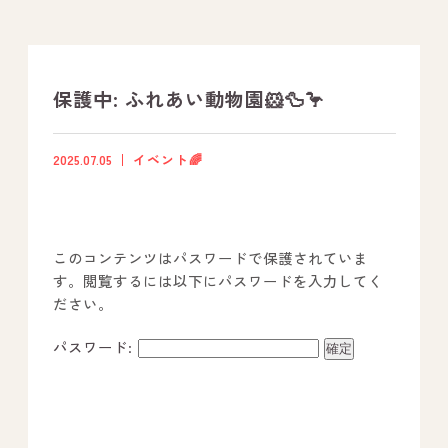
支援プログラム
社内行事
保護中: ふれあい動物園🐹🦆🦩
開業サポート
2025.07.05
イベント🌈
お問い合わせ
このコンテンツはパスワードで保護されていま
事業所のご案内
す。閲覧するには以下にパスワードを入力してく
ださい。
－ オールピース宗像事業所
－ オールピース福津事業所
パスワード:
－ オールピース春日事業所
－ オールピース遠賀事業所
－ オールピース東郷事業所