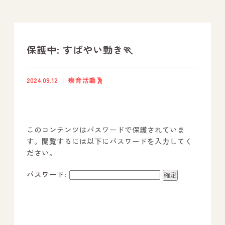
支援プログラム
社内行事
保護中: すばやい動き🏃
開業サポート
2024.09.12
療育活動🕺
お問い合わせ
このコンテンツはパスワードで保護されていま
事業所のご案内
す。閲覧するには以下にパスワードを入力してく
ださい。
－ オールピース宗像事業所
－ オールピース福津事業所
パスワード:
－ オールピース春日事業所
－ オールピース遠賀事業所
－ オールピース東郷事業所