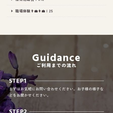
職場体験👨‍💼👩‍💼 | 25
All Peace
｜オールピース
Instagram
事業所紹介動画
CEO BLOG
Guidance
オールピース代表の部屋
ご利用までの流れ
STEP1
まずはお気軽にお問い合わせください。お子様の様子な
どをお聞かせください。
STEP2