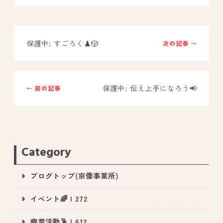
－ オールピース鳥栖事業所
保護中: すごろく♟️🎲
次の記事 →
スタッフブログ
－ 宗像事業所のブログ
－ 福津事業所のブログ
保護中: 伝え上手になろう📢
← 前の記事
－ 春日事業所のブログ
－ 遠賀事業所のブログ
－ 東郷事業所のブログ
Category
－ 鳥栖事業所のブログ
ブログトップ(宗像事業所)
イベント🌈 | 272
療育活動🕺 | 612