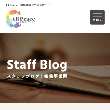
｜職場体験ができる放デイ
All Peace
MENU
ホーム
オールピースについて
Staff Blog
活動内容
ご利用までの流れ
スタッフブログ｜宗像事業所
採用情報
自己評価表