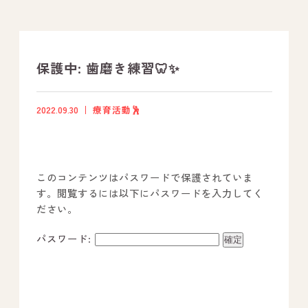
支援プログラム
社内行事
保護中: 歯磨き練習🦷✨
開業サポート
2022.09.30
療育活動🕺
お問い合わせ
このコンテンツはパスワードで保護されていま
事業所のご案内
す。閲覧するには以下にパスワードを入力してく
ださい。
－ オールピース宗像事業所
－ オールピース福津事業所
パスワード:
－ オールピース春日事業所
－ オールピース遠賀事業所
－ オールピース東郷事業所