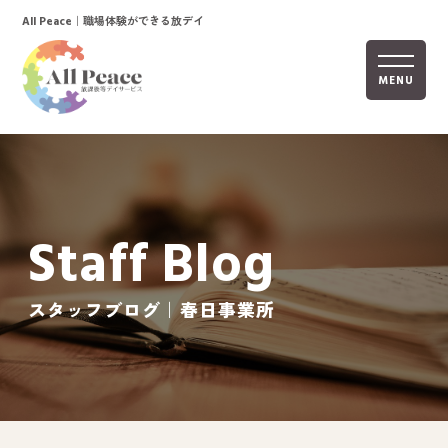
｜職場体験ができる放デイ
All Peace
MENU
ホーム
オールピースについて
Staff Blog
活動内容
ご利用までの流れ
スタッフブログ｜春日事業所
採用情報
自己評価表