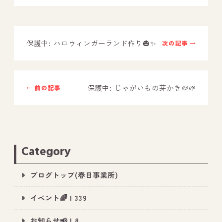
－ オールピース鳥栖事業所
保護中: ハロウィンガーランド作り🎃✨
次の記事 →
スタッフブログ
－ 宗像事業所のブログ
－ 福津事業所のブログ
保護中: じゃがいもの芽かき🥔🌱
← 前の記事
－ 春日事業所のブログ
－ 遠賀事業所のブログ
－ 東郷事業所のブログ
Category
－ 鳥栖事業所のブログ
ブログトップ(春日事業所)
イベント🌈 | 339
お知らせ📢 | 8