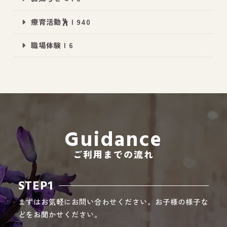
療育活動🕺 | 940
職場体験 | 6
All Peace
｜オールピース
Instagram
事業所紹介動画
CEO BLOG
オールピース代表の部屋
Guidance
ご利用までの流れ
STEP1
まずはお気軽にお問い合わせください。お子様の様子な
どをお聞かせください。