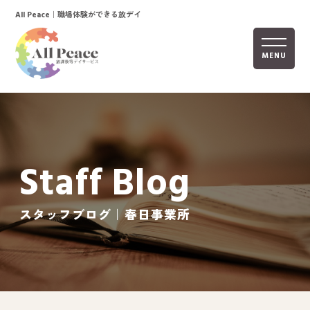
｜職場体験ができる放デイ
All Peace
MENU
ホーム
オールピースについて
Staff Blog
活動内容
ご利用までの流れ
スタッフブログ｜春日事業所
採用情報
自己評価表