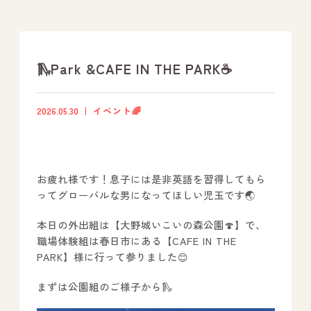
支援プログラム
社内行事
🛝Park &CAFE IN THE PARK☕️
開業サポート
2026.05.30
イベント🌈
お問い合わせ
お疲れ様です！息子には是非英語を習得してもら
事業所のご案内
ってグローバルな男になってほしい児玉です🌏
－ オールピース宗像事業所
本日の外出組は【大野城いこいの森公園🍄】で、
－ オールピース福津事業所
職場体験組は春日市にある【CAFE IN THE
PARK】様に行って参りました😊
－ オールピース春日事業所
－ オールピース遠賀事業所
まずは公園組のご様子から🛝
－ オールピース東郷事業所