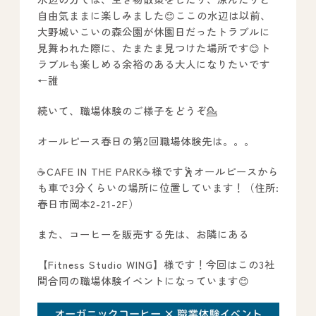
自由気ままに楽しみました😊ここの水辺は以前、
大野城いこいの森公園が休園日だったトラブルに
見舞われた際に、たまたま見つけた場所です😊ト
ラブルも楽しめる余裕のある大人になりたいです
←誰
続いて、職場体験のご様子をどうぞ💁
オールピース春日の第2回職場体験先は。。。
☕️CAFE IN THE PARK☕️様です🕺オールピースから
も車で3分くらいの場所に位置しています！（住所:
春日市岡本2-21-2F）
また、コーヒーを販売する先は、お隣にある
【Fitness Studio WING】様です！今回はこの3社
間合同の職場体験イベントになっています😊