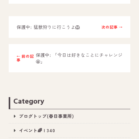
－ オールピース鳥栖事業所
保護中: 猛獣狩りに行こうよ🦁
次の記事 →
スタッフブログ
－ 宗像事業所のブログ
－ 福津事業所のブログ
保護中: 「今日は好きなことにチャレンジ
← 前の記
事
🤩」
－ 春日事業所のブログ
－ 遠賀事業所のブログ
－ 東郷事業所のブログ
－ 鳥栖事業所のブログ
Category
ブログトップ(春日事業所)
イベント🌈 | 340