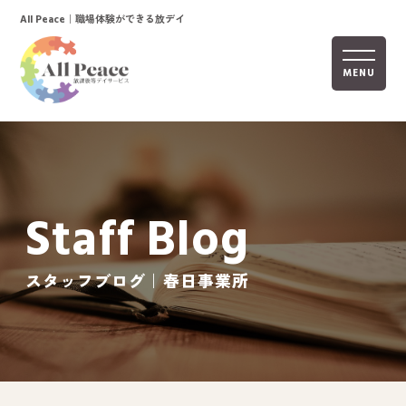
｜職場体験ができる放デイ
All Peace
MENU
ホーム
オールピースについて
Staff Blog
活動内容
ご利用までの流れ
スタッフブログ｜春日事業所
採用情報
自己評価表