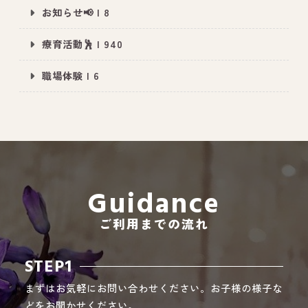
お知らせ📢 | 8
療育活動🕺 | 940
All Peace
｜オールピース
職場体験 | 6
Instagram
事業所紹介動画
CEO BLOG
オールピース代表の部屋
Guidance
ご利用までの流れ
STEP1
まずはお気軽にお問い合わせください。お子様の様子な
どをお聞かせください。