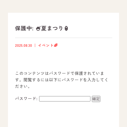
支援プログラム
社内行事
保護中: 🍧夏まつり🏮
開業サポート
2025.08.30
イベント🌈
お問い合わせ
このコンテンツはパスワードで保護されていま
事業所のご案内
す。閲覧するには以下にパスワードを入力してく
ださい。
－ オールピース宗像事業所
－ オールピース福津事業所
パスワード:
－ オールピース春日事業所
－ オールピース遠賀事業所
－ オールピース東郷事業所