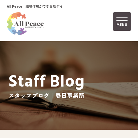
｜職場体験ができる放デイ
All Peace
MENU
ホーム
オールピースについて
Staff Blog
活動内容
ご利用までの流れ
スタッフブログ｜春日事業所
採用情報
自己評価表