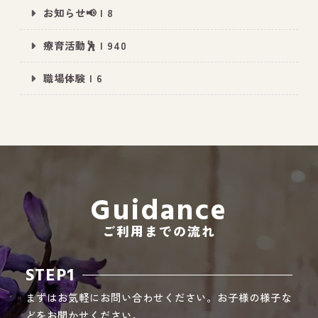
お知らせ📢 | 8
療育活動🕺 | 940
All Peace
｜オールピース
職場体験 | 6
Instagram
事業所紹介動画
CEO BLOG
オールピース代表の部屋
Guidance
ご利用までの流れ
STEP1
まずはお気軽にお問い合わせください。お子様の様子な
どをお聞かせください。