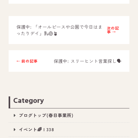
－ オールピース鳥栖事業所
保護中: 「オールピースや公園で今日はま
スタッフブログ
次の記
事 →
ったりデイ」🛝🏐🪴
－ 宗像事業所のブログ
－ 福津事業所のブログ
保護中: スリーヒント言葉探し🗣️
← 前の記事
－ 春日事業所のブログ
－ 遠賀事業所のブログ
－ 東郷事業所のブログ
－ 鳥栖事業所のブログ
Category
ブログトップ(春日事業所)
イベント🌈 | 338