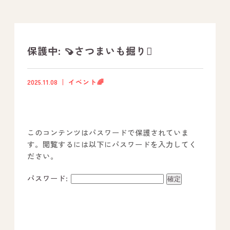
支援プログラム
社内行事
保護中: 🍠さつまいも掘り🪏
開業サポート
2025.11.08
イベント🌈
お問い合わせ
このコンテンツはパスワードで保護されていま
事業所のご案内
す。閲覧するには以下にパスワードを入力してく
ださい。
－ オールピース宗像事業所
－ オールピース福津事業所
パスワード:
－ オールピース春日事業所
－ オールピース遠賀事業所
－ オールピース東郷事業所