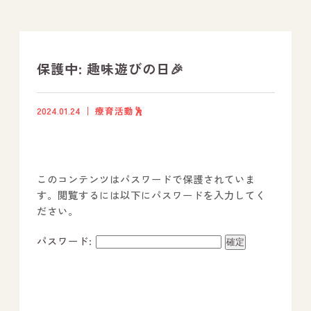
支援プログラム
社内行事
保護中: 趣味遊びの日🎉
開業サポート
2024.01.24
療育活動🕺
お問い合わせ
このコンテンツはパスワードで保護されていま
事業所のご案内
す。閲覧するには以下にパスワードを入力してく
ださい。
－ オールピース宗像事業所
－ オールピース福津事業所
パスワード:
－ オールピース春日事業所
－ オールピース遠賀事業所
－ オールピース東郷事業所