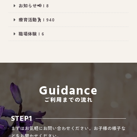
お知らせ📢 | 8
療育活動🕺 | 940
All Peace
｜オールピース
職場体験 | 6
Instagram
事業所紹介動画
CEO BLOG
オールピース代表の部屋
Guidance
ご利用までの流れ
STEP1
まずはお気軽にお問い合わせください。お子様の様子な
どをお聞かせください。