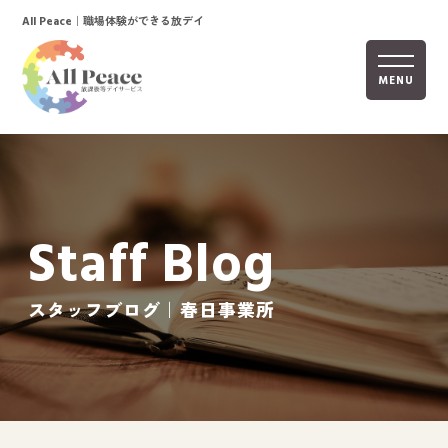
｜職場体験ができる放デイ
All Peace
MENU
ホーム
オールピースについて
Staff Blog
活動内容
ご利用までの流れ
スタッフブログ｜春日事業所
採用情報
自己評価表