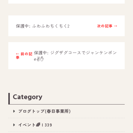
－ オールピース鳥栖事業所
保護中: ふわふわちくちく2
次の記事 →
スタッフブログ
－ 宗像事業所のブログ
－ 福津事業所のブログ
保護中: ジグザグコースでジャンケンポン
← 前の記
事
✊✌️✋
－ 春日事業所のブログ
－ 遠賀事業所のブログ
－ 東郷事業所のブログ
－ 鳥栖事業所のブログ
Category
ブログトップ(春日事業所)
イベント🌈 | 339