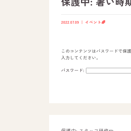
保護中: 暑い時期
2022.07.09
イベント🌈
このコンテンツはパスワードで保
入力してください。
パスワード:
ホーム
オールピースについて
活動内容
保護中: スタッフ研修✏️