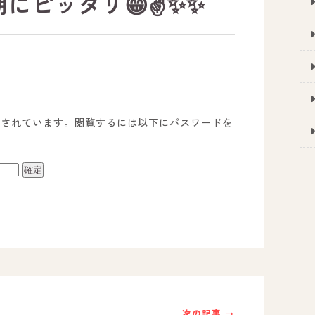
にピッタリ😁✌️✨✨
護されています。閲覧するには以下にパスワードを
事業所のご案内
－ オールピース宗像事業所
－ オールピース福津事業所
－ オールピース春日事業所
次の記事 →