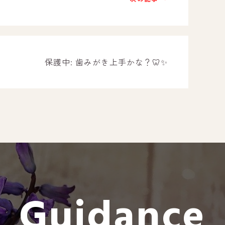
－ オールピース遠賀事業所
－ オールピース東郷事業所
－ オールピース鳥栖事業所
All Peac
保護中: 歯みがき上手かな？🦷✨
Instag
スタッフブログ
CE
－ 宗像事業所のブログ
オールピ
－ 福津事業所のブログ
－ 春日事業所のブログ
－ 遠賀事業所のブログ
Guidance
－ 東郷事業所のブログ
－ 鳥栖事業所のブログ