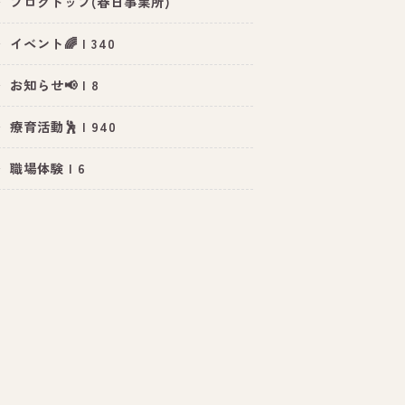
ブログトップ(春日事業所)
イベント🌈 | 340
お知らせ📢 | 8
療育活動🕺 | 940
職場体験 | 6