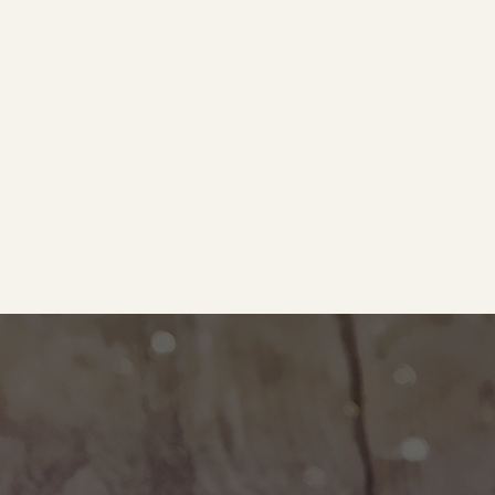
e
｜オールピース
ram
事業所紹介動画
O BLOG
ース代表の部屋