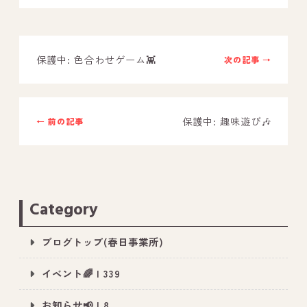
－ オールピース鳥栖事業所
保護中: 色合わせゲーム👾
次の記事 →
スタッフブログ
－ 宗像事業所のブログ
－ 福津事業所のブログ
保護中: 趣味遊び🎶
← 前の記事
－ 春日事業所のブログ
－ 遠賀事業所のブログ
－ 東郷事業所のブログ
Category
－ 鳥栖事業所のブログ
ブログトップ(春日事業所)
イベント🌈 | 339
お知らせ📢 | 8