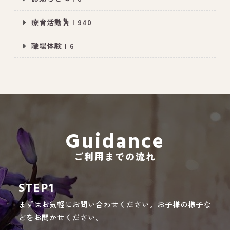
療育活動🕺 | 940
職場体験 | 6
All Peace
｜オールピース
Instagram
事業所紹介動画
CEO BLOG
オールピース代表の部屋
Guidance
ご利用までの流れ
STEP1
まずはお気軽にお問い合わせください。お子様の様子な
どをお聞かせください。