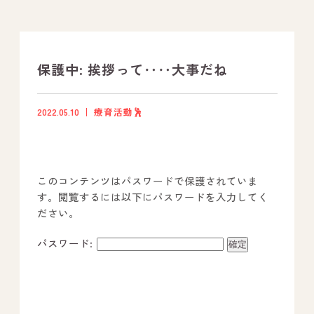
支援プログラム
社内行事
保護中: 挨拶って‥‥大事だね
開業サポート
2022.05.10
療育活動🕺
お問い合わせ
このコンテンツはパスワードで保護されていま
事業所のご案内
す。閲覧するには以下にパスワードを入力してく
ださい。
－ オールピース宗像事業所
－ オールピース福津事業所
パスワード:
－ オールピース春日事業所
－ オールピース遠賀事業所
－ オールピース東郷事業所