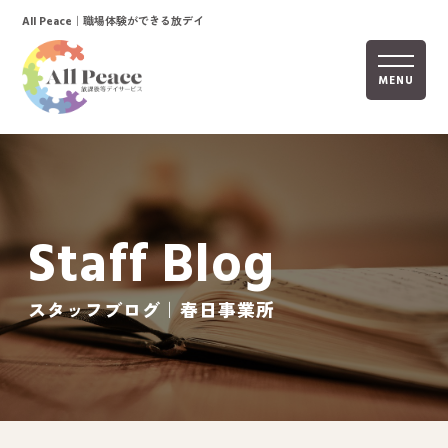
｜職場体験ができる放デイ
All Peace
MENU
ホーム
オールピースについて
Staff Blog
活動内容
ご利用までの流れ
スタッフブログ｜春日事業所
採用情報
自己評価表