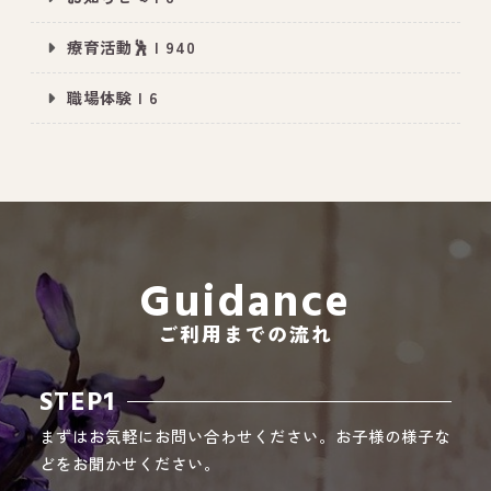
療育活動🕺 | 940
職場体験 | 6
All Peace
｜オールピース
Instagram
事業所紹介動画
CEO BLOG
オールピース代表の部屋
Guidance
ご利用までの流れ
STEP1
まずはお気軽にお問い合わせください。お子様の様子な
どをお聞かせください。