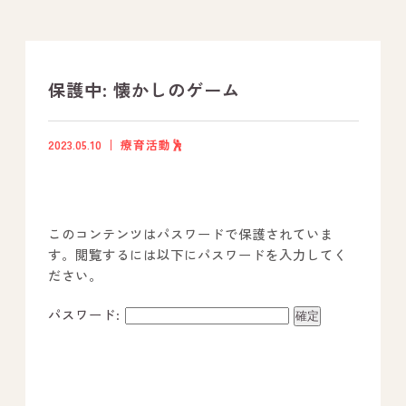
支援プログラム
社内行事
保護中: 懐かしのゲーム
開業サポート
2023.05.10
療育活動🕺
お問い合わせ
このコンテンツはパスワードで保護されていま
事業所のご案内
す。閲覧するには以下にパスワードを入力してく
ださい。
－ オールピース宗像事業所
－ オールピース福津事業所
パスワード:
－ オールピース春日事業所
－ オールピース遠賀事業所
－ オールピース東郷事業所