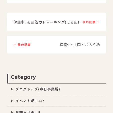
－ オールピース鳥栖事業所
保護中: 💪🏻
筋力トレーニング
( ¨̮
💪🏻
)
次の記事 →
スタッフブログ
－ 宗像事業所のブログ
－ 福津事業所のブログ
保護中: 人間すごろく🎲
← 前の記事
－ 春日事業所のブログ
－ 遠賀事業所のブログ
－ 東郷事業所のブログ
Category
－ 鳥栖事業所のブログ
ブログトップ(春日事業所)
イベント🌈 | 337
お知らせ📢 | 8