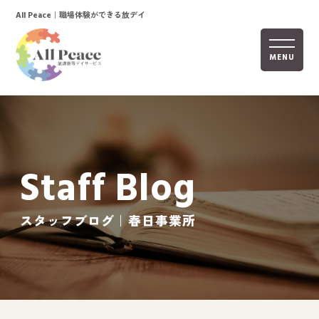
｜職場体験ができる放デイ
All Peace
MENU
ホーム
オールピースについて
Staff Blog
活動内容
ご利用までの流れ
スタッフブログ｜春日事業所
採用情報
自己評価表