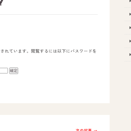

護されています。閲覧するには以下にパスワードを
事業所のご案内
－ オールピース宗像事業所
－ オールピース福津事業所
－ オールピース春日事業所
次の記事 →