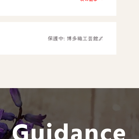
－ オールピース遠賀事業所
－ オールピース東郷事業所
－ オールピース鳥栖事業所
All Peac
保護中: 博多織工芸館🌌
Instag
スタッフブログ
CE
－ 宗像事業所のブログ
オールピ
－ 福津事業所のブログ
－ 春日事業所のブログ
－ 遠賀事業所のブログ
Guidance
－ 東郷事業所のブログ
－ 鳥栖事業所のブログ