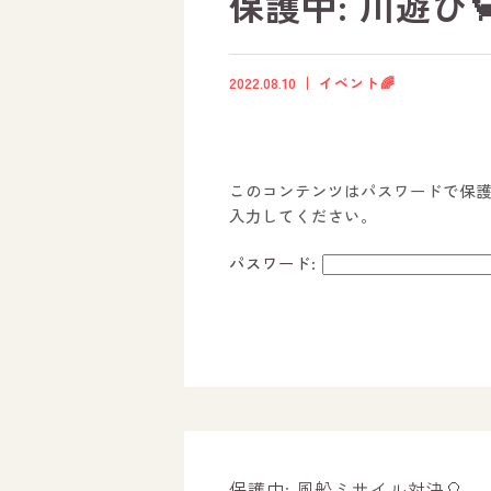
保護中: 川遊び
2022.08.10
イベント🌈
このコンテンツはパスワードで保
入力してください。
パスワード:
ホーム
オールピースについて
活動内容
保護中: 風船ミサイル対決🎈