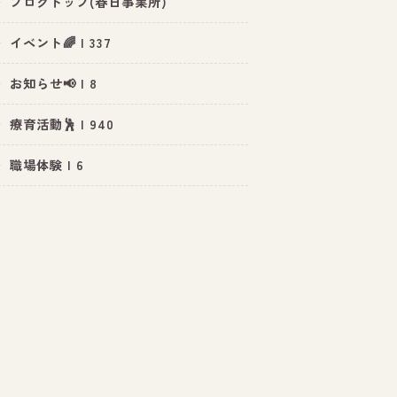
ブログトップ(春日事業所)
イベント🌈 | 337
お知らせ📢 | 8
療育活動🕺 | 940
職場体験 | 6