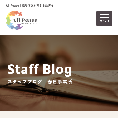
｜職場体験ができる放デイ
All Peace
MENU
ホーム
オールピースについて
Staff Blog
活動内容
ご利用までの流れ
スタッフブログ｜春日事業所
採用情報
自己評価表