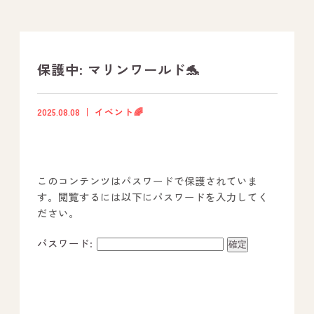
支援プログラム
社内行事
保護中: マリンワールド🐬
開業サポート
2025.08.08
イベント🌈
お問い合わせ
このコンテンツはパスワードで保護されていま
事業所のご案内
す。閲覧するには以下にパスワードを入力してく
ださい。
－ オールピース宗像事業所
－ オールピース福津事業所
パスワード:
－ オールピース春日事業所
－ オールピース遠賀事業所
－ オールピース東郷事業所