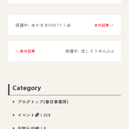
－ オールピース鳥栖事業所
保護中: 🍧かき氷PARTY！🧊
次の記事 →
スタッフブログ
－ 宗像事業所のブログ
－ 福津事業所のブログ
保護中: 流しそうめん2nd
← 前の記事
－ 春日事業所のブログ
－ 遠賀事業所のブログ
－ 東郷事業所のブログ
Category
－ 鳥栖事業所のブログ
ブログトップ(春日事業所)
イベント🌈 | 339
お知らせ📢 | 8