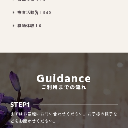
療育活動🕺 | 940
職場体験 | 6
All Peace
｜オールピース
Instagram
事業所紹介動画
CEO BLOG
オールピース代表の部屋
Guidance
ご利用までの流れ
STEP1
まずはお気軽にお問い合わせください。お子様の様子な
どをお聞かせください。