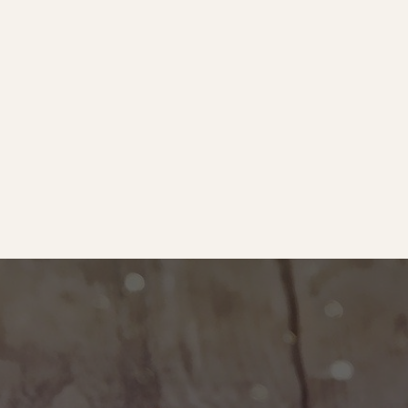
e
｜オールピース
ram
事業所紹介動画
O BLOG
ース代表の部屋