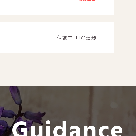
－ オールピース遠賀事業所
－ オールピース東郷事業所
－ オールピース鳥栖事業所
All Peac
保護中: 目の運動👀
Instag
スタッフブログ
CE
－ 宗像事業所のブログ
オールピ
－ 福津事業所のブログ
－ 春日事業所のブログ
－ 遠賀事業所のブログ
Guidance
－ 東郷事業所のブログ
－ 鳥栖事業所のブログ