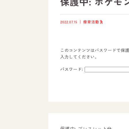
保護中: ポケモ
2022.07.15
療育活動🕺
このコンテンツはパスワードで保
入力してください。
パスワード:
ホーム
オールピースについて
活動内容
保護中: ブレスレット💎