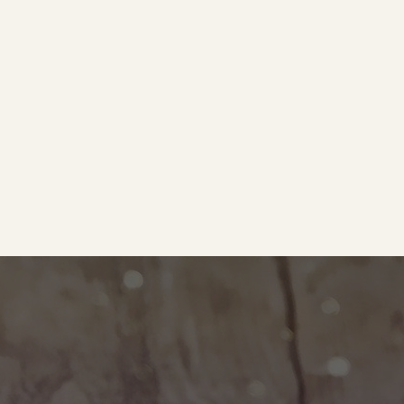
e
｜オールピース
ram
事業所紹介動画
O BLOG
ース代表の部屋