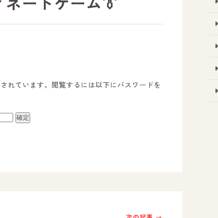
ィネートゲーム👔
護されています。閲覧するには以下にパスワードを
事業所のご案内
－ オールピース宗像事業所
－ オールピース福津事業所
－ オールピース春日事業所
次の記事 →