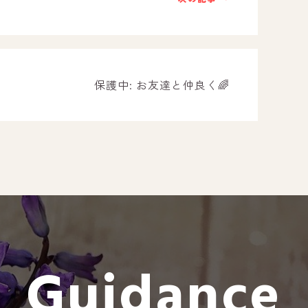
－ オールピース遠賀事業所
－ オールピース東郷事業所
－ オールピース鳥栖事業所
All Peac
保護中: お友達と仲良く🌈
Instag
スタッフブログ
CE
－ 宗像事業所のブログ
オールピ
－ 福津事業所のブログ
－ 春日事業所のブログ
－ 遠賀事業所のブログ
Guidance
－ 東郷事業所のブログ
－ 鳥栖事業所のブログ