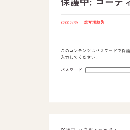
保護中: コーデ
2022.07.05
療育活動🕺
このコンテンツはパスワードで保
入力してください。
パスワード:
ホーム
オールピースについて
活動内容
保護中: うさぎとかめ🐰🐢