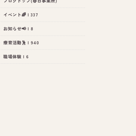
ブログトップ(春日事業所)
イベント🌈 | 337
お知らせ📢 | 8
療育活動🕺 | 940
職場体験 | 6