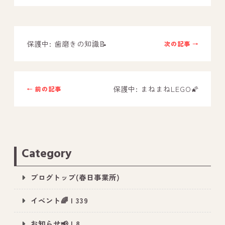
－ オールピース鳥栖事業所
保護中: 歯磨きの知識📝
次の記事 →
スタッフブログ
－ 宗像事業所のブログ
－ 福津事業所のブログ
保護中: まねまねLEGO🌠
← 前の記事
－ 春日事業所のブログ
－ 遠賀事業所のブログ
－ 東郷事業所のブログ
Category
－ 鳥栖事業所のブログ
ブログトップ(春日事業所)
イベント🌈 | 339
お知らせ📢 | 8