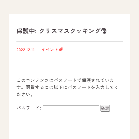
支援プログラム
社内行事
保護中: クリスマスクッキング🎅
開業サポート
2022.12.11
イベント🌈
お問い合わせ
このコンテンツはパスワードで保護されていま
事業所のご案内
す。閲覧するには以下にパスワードを入力してく
ださい。
－ オールピース宗像事業所
－ オールピース福津事業所
パスワード:
－ オールピース春日事業所
－ オールピース遠賀事業所
－ オールピース東郷事業所