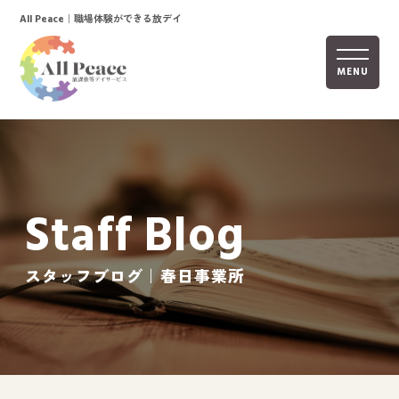
｜職場体験ができる放デイ
All Peace
MENU
ホーム
オールピースについて
Staff Blog
活動内容
ご利用までの流れ
スタッフブログ｜春日事業所
採用情報
自己評価表