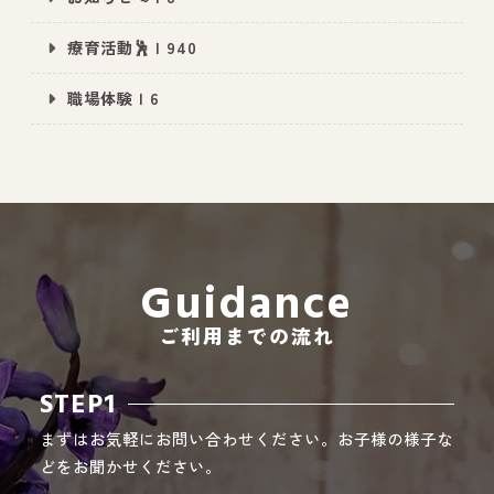
療育活動🕺 | 940
職場体験 | 6
All Peace
｜オールピース
Instagram
事業所紹介動画
CEO BLOG
オールピース代表の部屋
Guidance
ご利用までの流れ
STEP1
まずはお気軽にお問い合わせください。お子様の様子な
どをお聞かせください。