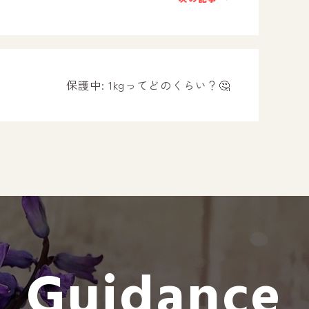
－ オールピース遠賀事業所
－ オールピース東郷事業所
－ オールピース鳥栖事業所
All Peac
保護中: 1kgってどのくらい？🤔
Instag
スタッフブログ
CE
－ 宗像事業所のブログ
オールピ
－ 福津事業所のブログ
－ 春日事業所のブログ
－ 遠賀事業所のブログ
Guidance
－ 東郷事業所のブログ
－ 鳥栖事業所のブログ