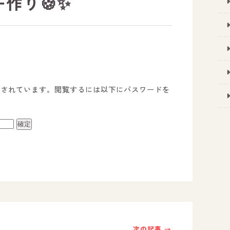
ー作り🍪✨
護されています。閲覧するには以下にパスワードを
事業所のご案内
－ オールピース宗像事業所
－ オールピース福津事業所
－ オールピース春日事業所
次の記事 →