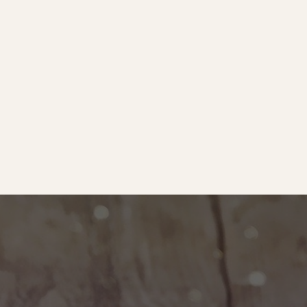
e
｜オールピース
ram
事業所紹介動画
O BLOG
ース代表の部屋