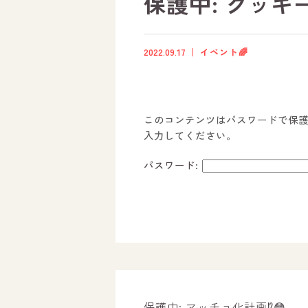
保護中: クッキ
2022.09.17
イベント🌈
このコンテンツはパスワードで保
入力してください。
パスワード:
ホーム
オールピースについて
活動内容
保護中: マッチョ化計画⁉️😳