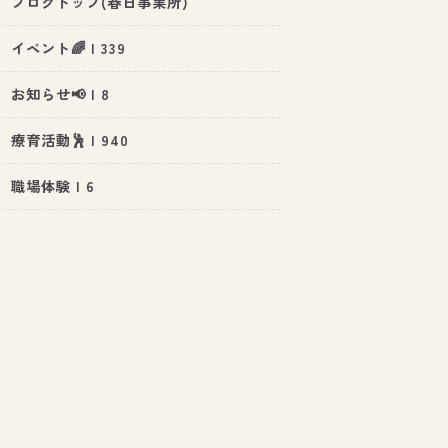
ブログトップ(春日事業所)
イベント🌈 | 339
お知らせ📢 | 8
療育活動🕺 | 940
職場体験 | 6