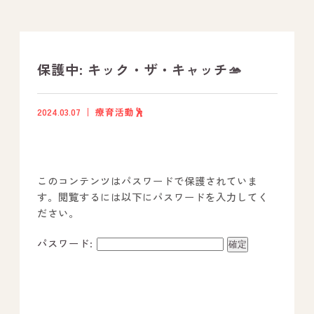
支援プログラム
社内行事
保護中: キック・ザ・キャッチ🫴
開業サポート
2024.03.07
療育活動🕺
お問い合わせ
このコンテンツはパスワードで保護されていま
事業所のご案内
す。閲覧するには以下にパスワードを入力してく
ださい。
－ オールピース宗像事業所
－ オールピース福津事業所
パスワード:
－ オールピース春日事業所
－ オールピース遠賀事業所
－ オールピース東郷事業所