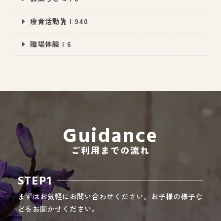
療育活動🕺 | 940
職場体験 | 6
All Peace
｜オールピース
Instagram
事業所紹介動画
CEO BLOG
オールピース代表の部屋
Guidance
ご利用までの流れ
STEP1
まずはお気軽にお問い合わせください。お子様の様子な
どをお聞かせください。