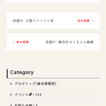
－ オールピース鳥栖事業所
保護中: 公園でケイドロ👮
次の記事 →
スタッフブログ
－ 宗像事業所のブログ
－ 福津事業所のブログ
保護中: 🔴🟡色分け玉入れ🟢🔵
← 前の記事
－ 春日事業所のブログ
－ 遠賀事業所のブログ
－ 東郷事業所のブログ
Category
－ 鳥栖事業所のブログ
ブログトップ(春日事業所)
イベント🌈 | 339
お知らせ📢 | 8