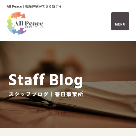
｜職場体験ができる放デイ
All Peace
MENU
ホーム
オールピースについて
Staff Blog
活動内容
ご利用までの流れ
スタッフブログ｜春日事業所
採用情報
自己評価表