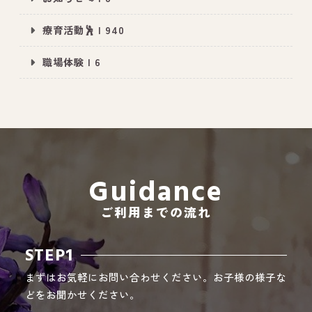
療育活動🕺 | 940
職場体験 | 6
All Peace
｜オールピース
Instagram
事業所紹介動画
CEO BLOG
オールピース代表の部屋
Guidance
ご利用までの流れ
STEP1
まずはお気軽にお問い合わせください。お子様の様子な
どをお聞かせください。