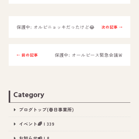
－ オールピース鳥栖事業所
保護中: オルピニョッキだったけど😂
次の記事 →
スタッフブログ
－ 宗像事業所のブログ
－ 福津事業所のブログ
保護中: オールピース緊急会議🚨
← 前の記事
－ 春日事業所のブログ
－ 遠賀事業所のブログ
－ 東郷事業所のブログ
Category
－ 鳥栖事業所のブログ
ブログトップ(春日事業所)
イベント🌈 | 339
お知らせ📢 | 8