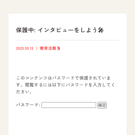
支援プログラム
社内行事
保護中: インタビューをしよう🎤
開業サポート
2025.03.13
療育活動🕺
お問い合わせ
このコンテンツはパスワードで保護されていま
事業所のご案内
す。閲覧するには以下にパスワードを入力してく
ださい。
－ オールピース宗像事業所
－ オールピース福津事業所
パスワード:
－ オールピース春日事業所
－ オールピース遠賀事業所
－ オールピース東郷事業所