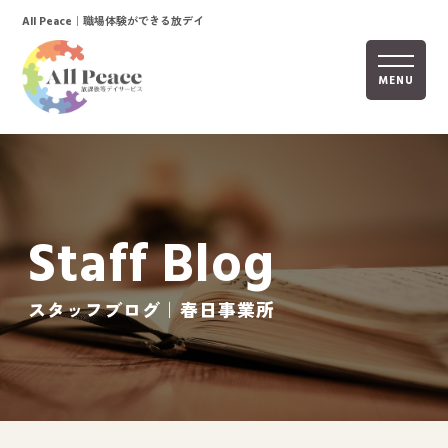
｜職場体験ができる放デイ
All Peace
MENU
ホーム
オールピースについて
Staff Blog
活動内容
ご利用までの流れ
スタッフブログ｜春日事業所
採用情報
自己評価表