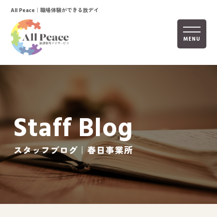
｜職場体験ができる放デイ
All Peace
MENU
ホーム
オールピースについて
Staff Blog
活動内容
ご利用までの流れ
スタッフブログ｜春日事業所
採用情報
自己評価表