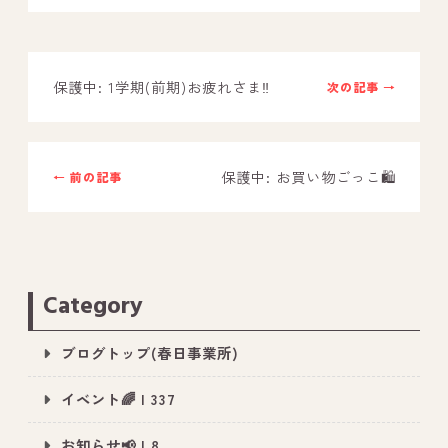
－ オールピース鳥栖事業所
保護中: 1学期(前期)お疲れさま‼︎
次の記事 →
スタッフブログ
－ 宗像事業所のブログ
－ 福津事業所のブログ
保護中: お買い物ごっこ🛍
← 前の記事
－ 春日事業所のブログ
－ 遠賀事業所のブログ
－ 東郷事業所のブログ
Category
－ 鳥栖事業所のブログ
ブログトップ(春日事業所)
イベント🌈 | 337
お知らせ📢 | 8