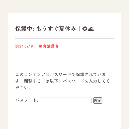
支援プログラム
社内行事
保護中: もうすぐ夏休み！🌻🌊
開業サポート
2024.07.18
療育活動🕺
お問い合わせ
このコンテンツはパスワードで保護されていま
事業所のご案内
す。閲覧するには以下にパスワードを入力してく
ださい。
－ オールピース宗像事業所
－ オールピース福津事業所
パスワード:
－ オールピース春日事業所
－ オールピース遠賀事業所
－ オールピース東郷事業所