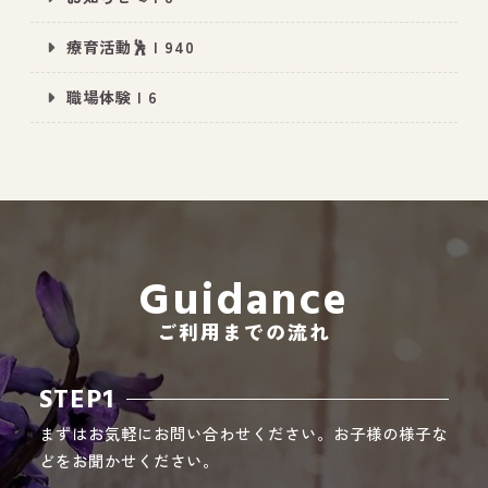
療育活動🕺 | 940
職場体験 | 6
All Peace
｜オールピース
Instagram
事業所紹介動画
CEO BLOG
オールピース代表の部屋
Guidance
ご利用までの流れ
STEP1
まずはお気軽にお問い合わせください。お子様の様子な
どをお聞かせください。