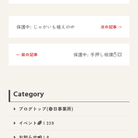
－ オールピース鳥栖事業所
保護中: じゃがいも植え🥔🌱
次の記事 →
スタッフブログ
－ 宗像事業所のブログ
－ 福津事業所のブログ
保護中: 手押し相撲✋💥
← 前の記事
－ 春日事業所のブログ
－ 遠賀事業所のブログ
－ 東郷事業所のブログ
Category
－ 鳥栖事業所のブログ
ブログトップ(春日事業所)
イベント🌈 | 339
お知らせ📢 | 8