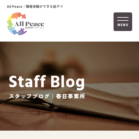
｜職場体験ができる放デイ
All Peace
MENU
ホーム
オールピースについて
Staff Blog
活動内容
ご利用までの流れ
スタッフブログ｜春日事業所
採用情報
自己評価表