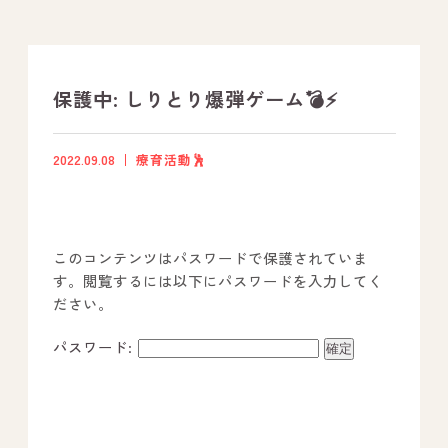
支援プログラム
社内行事
保護中: しりとり爆弾ゲーム💣️⚡
開業サポート
2022.09.08
療育活動🕺
お問い合わせ
このコンテンツはパスワードで保護されていま
事業所のご案内
す。閲覧するには以下にパスワードを入力してく
ださい。
－ オールピース宗像事業所
－ オールピース福津事業所
パスワード:
－ オールピース春日事業所
－ オールピース遠賀事業所
－ オールピース東郷事業所