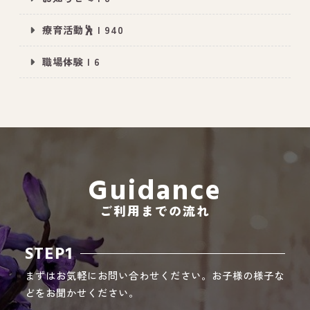
療育活動🕺 | 940
職場体験 | 6
All Peace
｜オールピース
Instagram
事業所紹介動画
CEO BLOG
オールピース代表の部屋
Guidance
ご利用までの流れ
STEP1
まずはお気軽にお問い合わせください。お子様の様子な
どをお聞かせください。