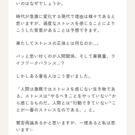
いのはなぜでしょうか。
－ オールピース鳥栖事業所
時代が急激に変化する現代で理由は様々であると
思いますが、過度なストレスを感じることにより
スタッフブログ
こうした背景があることは予想できます。
－ 宗像事業所のブログ
果たしてストレスの正体とは何なのか…。
－ 福津事業所のブログ
パッと思い付くのが人間関係。そして業務量。ラ
－ 春日事業所のブログ
イフワークバランス…？
－ 遠賀事業所のブログ
しかしある著名人はこう言いました。
－ 東郷事業所のブログ
「人間は激務ではストレスを感じない生き物であ
－ 鳥栖事業所のブログ
る。ストレスは”やるべきことをやっていない”か
ら感じるものだ。人間とは”行動できていない”こ
とが一番のストレスなのである。」と。
賛否両論あるかと思いますが、一理あると私は思
います✨