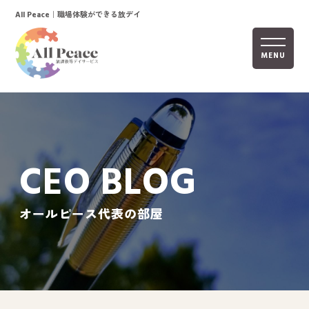
｜職場体験ができる放デイ
All Peace
MENU
ホーム
オールピースについて
CEO BLOG
活動内容
ご利用までの流れ
オールピース代表の部屋
採用情報
自己評価表