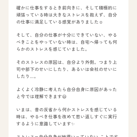
確かに仕事をするとき前向きに、そして積極的に
頑張っている時は大きなストレスを抱えず、自分
の仕事に満足している感覚がありました☺️
All Peace
｜オールピース
そして、自分の仕事が十分にできていない、やる
べきことをやっていない時は、自宅へ帰っても何
Instagram
事業所紹介動画
らかのストレスを感じていました。
CEO BLOG
そのストレスの原因は、自分より外側。つまり上
司や部下のせいにしたり、あるいは会社のせいに
したり…。
オールピース代表の部屋
よくよく冷静に考えたら自分自身に原因があった
と今では理解できます😃
いまは、昔の反省から何かストレスを感じている
時は、やるべき仕事を改めて思い返しすぐに実行
するように意識しています✨
ストレス=自分自身が納得いっていない ことです