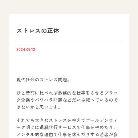
支援プログラム
社内行事
ストレスの正体
開業サポート
2024.05.12
お問い合わせ
現代社会のストレス問題。
事業所のご案内
ひと昔前に比べれば激務的な仕事をさせるブラッ
－ オールピース宗像事業所
ク企業やパワハラ問題などだいぶ減っているので
－ オールピース福津事業所
はないかと思います。
－ オールピース春日事業所
それでも大きなストレスを抱えてゴールデンウィ
－ オールピース遠賀事業所
ーク明けに退職代行サービスで仕事をやめたり、
メンタル的な理由で仕事を休んだりする若者が多
－ オールピース東郷事業所