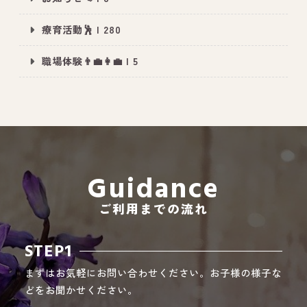
療育活動🕺 | 280
職場体験👨‍💼👩‍💼 | 5
All Peace
｜オールピース
Instagram
事業所紹介動画
CEO BLOG
オールピース代表の部屋
Guidance
ご利用までの流れ
STEP1
まずはお気軽にお問い合わせください。お子様の様子な
どをお聞かせください。