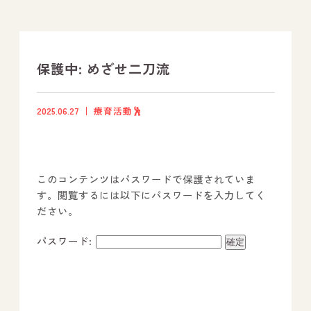
支援プログラム
社内行事
保護中: めざせ二刀流
開業サポート
2025.06.27
療育活動🕺
お問い合わせ
このコンテンツはパスワードで保護されていま
事業所のご案内
す。閲覧するには以下にパスワードを入力してく
ださい。
－ オールピース宗像事業所
－ オールピース福津事業所
パスワード:
－ オールピース春日事業所
－ オールピース遠賀事業所
－ オールピース東郷事業所