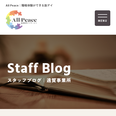
｜職場体験ができる放デイ
All Peace
MENU
ホーム
オールピースについて
Staff Blog
活動内容
ご利用までの流れ
スタッフブログ｜遠賀事業所
採用情報
自己評価表