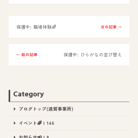
－ オールピース鳥栖事業所
保護中: 職場体験🌈
次の記事 →
スタッフブログ
－ 宗像事業所のブログ
－ 福津事業所のブログ
保護中: ひらがなの並び替え
← 前の記事
－ 春日事業所のブログ
－ 遠賀事業所のブログ
－ 東郷事業所のブログ
Category
－ 鳥栖事業所のブログ
ブログトップ(遠賀事業所)
イベント🌈 | 146
お知らせ📢 | 8