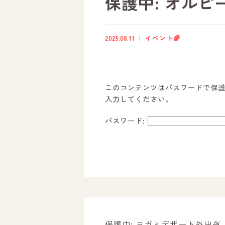
保護中: オルピー
2025.08.11
イベント🌈
このコンテンツはパスワードで保
入力してください。
パスワード:
ホーム
オールピースについて
活動内容
保護中: ヨガとデザート外出🍨