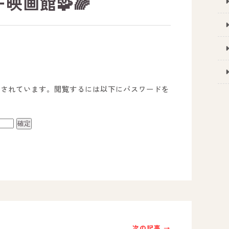
映画館🧩🌈
護されています。閲覧するには以下にパスワードを
事業所のご案内
－ オールピース宗像事業所
－ オールピース福津事業所
－ オールピース春日事業所
次の記事 →