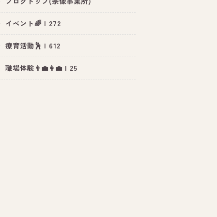
ブログトップ(宗像事業所)
イベント🌈 | 272
療育活動🕺 | 612
職場体験👨‍💼👩‍💼 | 25