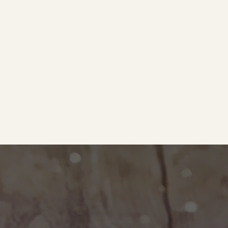
e
｜オールピース
ram
事業所紹介動画
O BLOG
ース代表の部屋