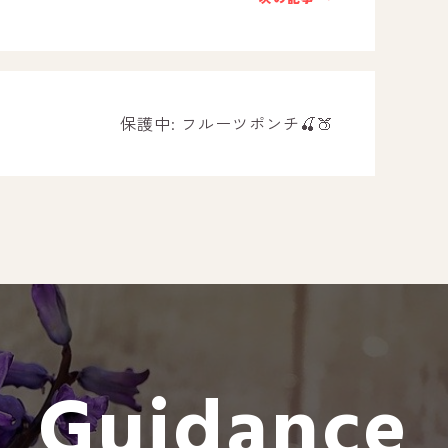
－ オールピース遠賀事業所
－ オールピース東郷事業所
－ オールピース鳥栖事業所
All Peac
保護中: フルーツポンチ🍒🍑
Instag
スタッフブログ
CE
－ 宗像事業所のブログ
オールピ
－ 福津事業所のブログ
－ 春日事業所のブログ
－ 遠賀事業所のブログ
Guidance
－ 東郷事業所のブログ
－ 鳥栖事業所のブログ